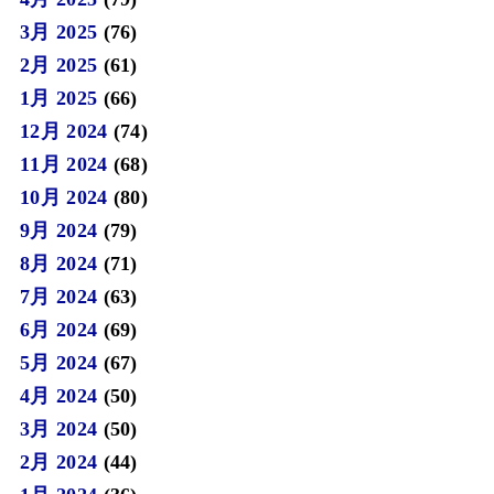
3月 2025
(76)
2月 2025
(61)
1月 2025
(66)
12月 2024
(74)
11月 2024
(68)
10月 2024
(80)
9月 2024
(79)
8月 2024
(71)
7月 2024
(63)
6月 2024
(69)
5月 2024
(67)
4月 2024
(50)
3月 2024
(50)
2月 2024
(44)