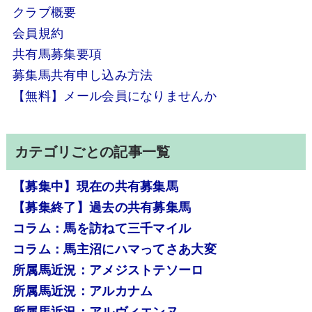
クラブ概要
会員規約
共有馬募集要項
募集馬共有申し込み方法
【無料】メール会員になりませんか
カテゴリごとの記事一覧
【募集中】現在の共有募集馬
【募集終了】過去の共有募集馬
コラム：馬を訪ねて三千マイル
コラム：馬主沼にハマってさあ大変
所属馬近況：アメジストテソーロ
所属馬近況：アルカナム
所属馬近況：アルヴィエンヌ