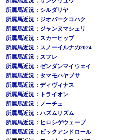
所属馬近況：サンクリュウ
所属馬近況：シルダリヤ
所属馬近況：ジオパークコハク
所属馬近況：ジャンヌマシェリ
所属馬近況：スカーヒップ
所属馬近況：スノーイルナの2024
所属馬近況：スフレ
所属馬近況：ゼンダンマイウェイ
所属馬近況：タマモハヤブサ
所属馬近況：ディヴィナス
所属馬近況：トライオン
所属馬近況：ノーチェ
所属馬近況：ハズムリズム
所属馬近況：ヒロシゲウェーブ
所属馬近況：ピックアンドロール