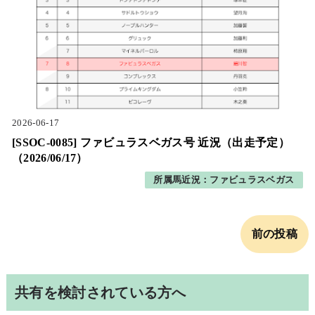
2026-06-17
[SSOC-0085] ファビュラスベガス号 近況（出走予定）
（2026/06/17）
所属馬近況：ファビュラスベガス
前の投稿
共有を検討されている方へ