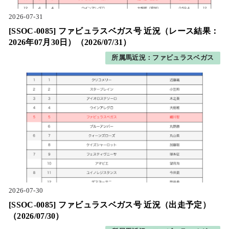
2026-07-31
[SSOC-0085] ファビュラスベガス号 近況（レース結果：
2026年07月30日）（2026/07/31）
所属馬近況：ファビュラスベガス
2026-07-30
[SSOC-0085] ファビュラスベガス号 近況（出走予定）
（2026/07/30）