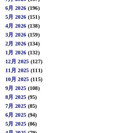
6月 2026
(196)
5月 2026
(151)
4月 2026
(138)
3月 2026
(159)
2月 2026
(134)
1月 2026
(132)
12月 2025
(127)
11月 2025
(111)
10月 2025
(115)
9月 2025
(108)
8月 2025
(95)
7月 2025
(85)
6月 2025
(94)
5月 2025
(86)
4月 2025
(79)