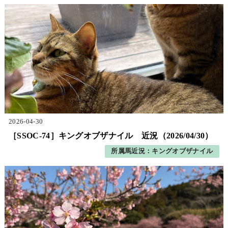
2026-04-30
［SSOC-74］キングオブザナイル 近況（2026/04/30）
所属馬近況：キングオブザナイル