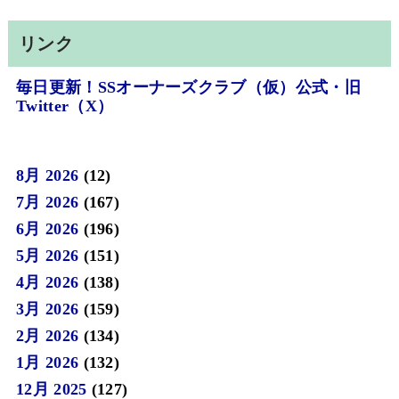
リンク
毎日更新！SSオーナーズクラブ（仮）公式・旧
Twitter（X）
8月 2026
(12)
7月 2026
(167)
6月 2026
(196)
5月 2026
(151)
4月 2026
(138)
3月 2026
(159)
2月 2026
(134)
1月 2026
(132)
12月 2025
(127)