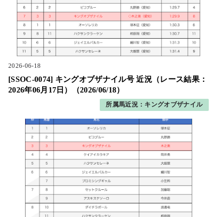
2026-06-18
[SSOC-0074] キングオブザナイル号 近況（レース結果：
2026年06月17日）（2026/06/18）
所属馬近況：キングオブザナイル