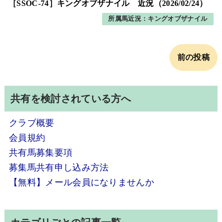
［SSOC-74］キングオブザナイル 近況（2026/02/24）
所属馬近況：キングオブザナイル
前の投稿
共有を検討されている方へ
クラブ概要
会員規約
共有馬募集要項
募集馬共有申し込み方法
【無料】メール会員になりませんか