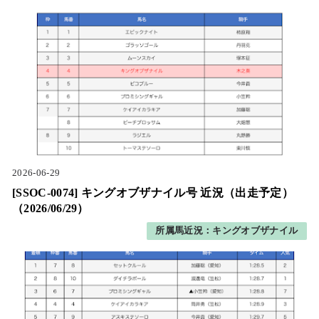
2026-06-29
[SSOC-0074] キングオブザナイル号 近況（出走予定）
（2026/06/29）
所属馬近況：キングオブザナイル