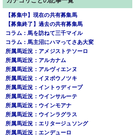
カテゴリごとの記事一覧
【募集中】現在の共有募集馬
【募集終了】過去の共有募集馬
コラム：馬を訪ねて三千マイル
コラム：馬主沼にハマってさあ大変
所属馬近況：アメジストテソーロ
所属馬近況：アルカナム
所属馬近況：アルヴィエンヌ
所属馬近況：イヌボウノツキ
所属馬近況：イントゥディープ
所属馬近況：ウインサルーテ
所属馬近況：ウインモアナ
所属馬近況：ウインラグラス
所属馬近況：エリタージュソング
所属馬近況：エンデューロ