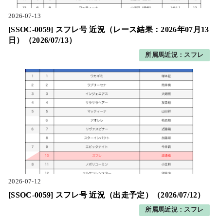
2026-07-13
[SSOC-0059] スフレ号 近況（レース結果：2026年07月13
日）（2026/07/13）
所属馬近況：スフレ
2026-07-12
[SSOC-0059] スフレ号 近況（出走予定）（2026/07/12）
所属馬近況：スフレ