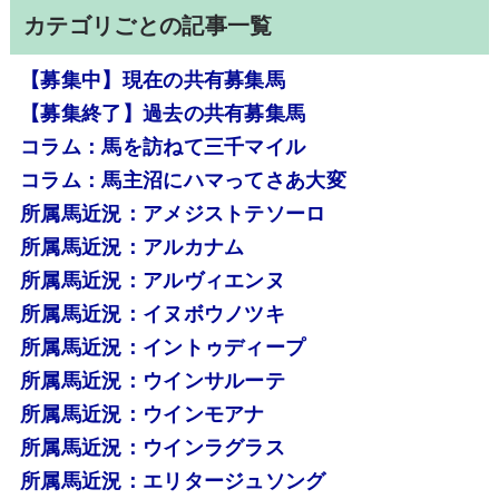
カテゴリごとの記事一覧
【募集中】現在の共有募集馬
【募集終了】過去の共有募集馬
コラム：馬を訪ねて三千マイル
コラム：馬主沼にハマってさあ大変
所属馬近況：アメジストテソーロ
所属馬近況：アルカナム
所属馬近況：アルヴィエンヌ
所属馬近況：イヌボウノツキ
所属馬近況：イントゥディープ
所属馬近況：ウインサルーテ
所属馬近況：ウインモアナ
所属馬近況：ウインラグラス
所属馬近況：エリタージュソング