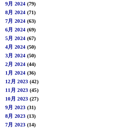
9月 2024
(79)
8月 2024
(71)
7月 2024
(63)
6月 2024
(69)
5月 2024
(67)
4月 2024
(50)
3月 2024
(50)
2月 2024
(44)
1月 2024
(36)
12月 2023
(42)
11月 2023
(45)
10月 2023
(27)
9月 2023
(31)
8月 2023
(13)
7月 2023
(14)