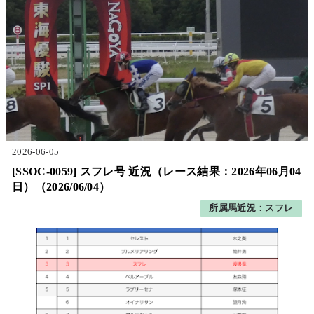
2026-06-05
[SSOC-0059] スフレ号 近況（レース結果：2026年06月04
日）（2026/06/04）
所属馬近況：スフレ