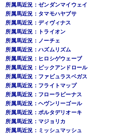
所属馬近況：ゼンダンマイウェイ
所属馬近況：タマモハヤブサ
所属馬近況：ディヴィナス
所属馬近況：トライオン
所属馬近況：ノーチェ
所属馬近況：ハズムリズム
所属馬近況：ヒロシゲウェーブ
所属馬近況：ピックアンドロール
所属馬近況：ファビュラスベガス
所属馬近況：フライトマップ
所属馬近況：フローラビーナス
所属馬近況：ヘヴンリーゴール
所属馬近況：ポルタデリオーキ
所属馬近況：マジョリカ
所属馬近況：ミッシュマッシュ