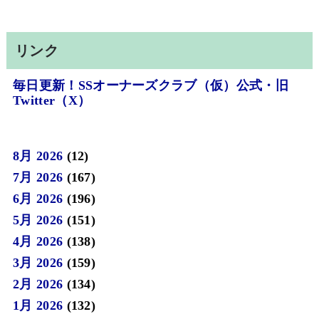
リンク
毎日更新！SSオーナーズクラブ（仮）公式・旧
Twitter（X）
8月 2026
(12)
7月 2026
(167)
6月 2026
(196)
5月 2026
(151)
4月 2026
(138)
3月 2026
(159)
2月 2026
(134)
1月 2026
(132)