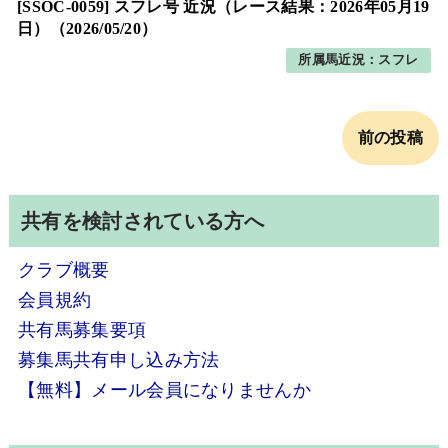
[SSOC-0059] スフレ号 近況（レース結果：2026年05月19
日）（2026/05/20）
所属馬近況：スフレ
前の投稿
共有を検討されている方へ
クラブ概要
会員規約
共有馬募集要項
募集馬共有申し込み方法
【無料】メール会員になりませんか