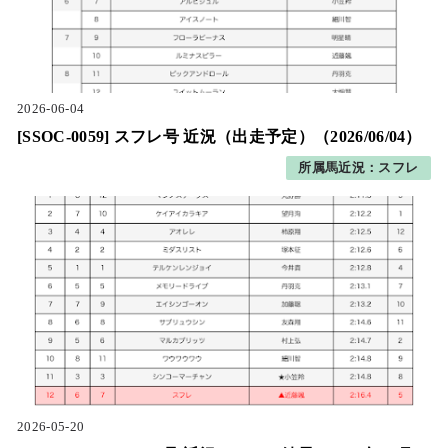
2026-06-04
[SSOC-0059] スフレ号 近況（出走予定）（2026/06/04）
所属馬近況：スフレ
2026-05-20