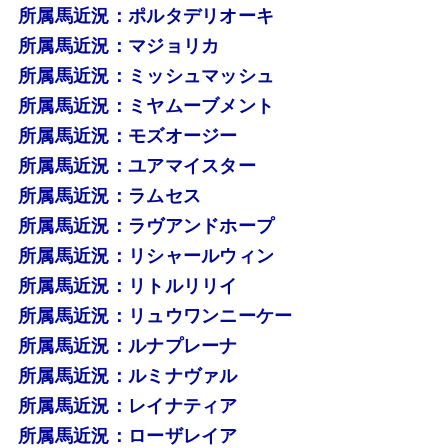
所属馬近況：ポルタデリオーキ
所属馬近況：マジョリカ
所属馬近況：ミッシュマッシュ
所属馬近況：ミヤムーブメント
所属馬近況：モズオージー
所属馬近況：ユアマイスター
所属馬近況：ラムセス
所属馬近況：ラヴアンドホープ
所属馬近況：リシャールウィン
所属馬近況：リトルリリイ
所属馬近況：リュウワンニーケー
所属馬近況：ルナプレーナ
所属馬近況：ルミナヴァル
所属馬近況：レイナティア
所属馬近況：ローザレイア