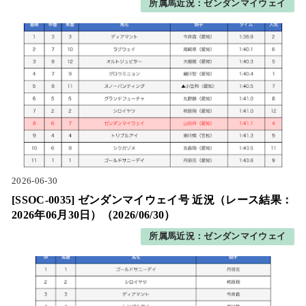
所属馬近況：ゼンダンマイウェイ
2026-06-30
[SSOC-0035] ゼンダンマイウェイ号 近況（レース結果：
2026年06月30日）（2026/06/30）
所属馬近況：ゼンダンマイウェイ