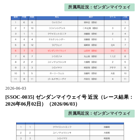
所属馬近況：ゼンダンマイウェイ
2026-06-03
[SSOC-0035] ゼンダンマイウェイ号 近況（レース結果：
2026年06月02日）（2026/06/03）
所属馬近況：ゼンダンマイウェイ