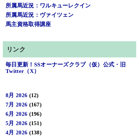
所属馬近況：ワルキューレクイン
所属馬近況：ヴァイツェン
馬主資格取得講座
リンク
毎日更新！SSオーナーズクラブ（仮）公式・旧
Twitter（X）
8月 2026
(12)
7月 2026
(167)
6月 2026
(196)
5月 2026
(151)
4月 2026
(138)