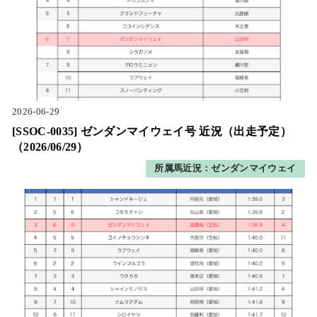
2026-06-29
[SSOC-0035] ゼンダンマイウェイ号 近況（出走予定）
（2026/06/29）
所属馬近況：ゼンダンマイウェイ