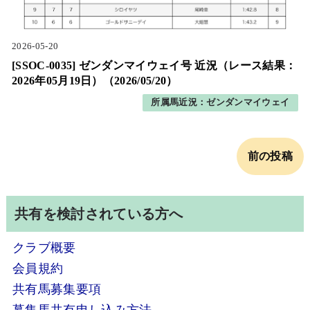
2026-05-20
[SSOC-0035] ゼンダンマイウェイ号 近況（レース結果：
2026年05月19日）（2026/05/20）
所属馬近況：ゼンダンマイウェイ
前の投稿
共有を検討されている方へ
クラブ概要
会員規約
共有馬募集要項