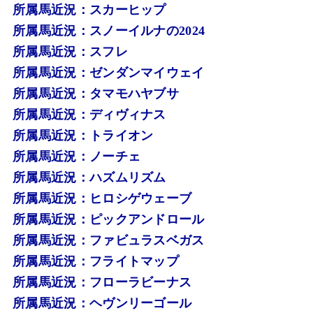
所属馬近況：スカーヒップ
所属馬近況：スノーイルナの2024
所属馬近況：スフレ
所属馬近況：ゼンダンマイウェイ
所属馬近況：タマモハヤブサ
所属馬近況：ディヴィナス
所属馬近況：トライオン
所属馬近況：ノーチェ
所属馬近況：ハズムリズム
所属馬近況：ヒロシゲウェーブ
所属馬近況：ピックアンドロール
所属馬近況：ファビュラスベガス
所属馬近況：フライトマップ
所属馬近況：フローラビーナス
所属馬近況：ヘヴンリーゴール