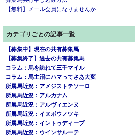
募集馬共有申し込み方法
【無料】メール会員になりませんか
カテゴリごとの記事一覧
【募集中】現在の共有募集馬
【募集終了】過去の共有募集馬
コラム：馬を訪ねて三千マイル
コラム：馬主沼にハマってさあ大変
所属馬近況：アメジストテソーロ
所属馬近況：アルカナム
所属馬近況：アルヴィエンヌ
所属馬近況：イヌボウノツキ
所属馬近況：イントゥディープ
所属馬近況：ウインサルーテ