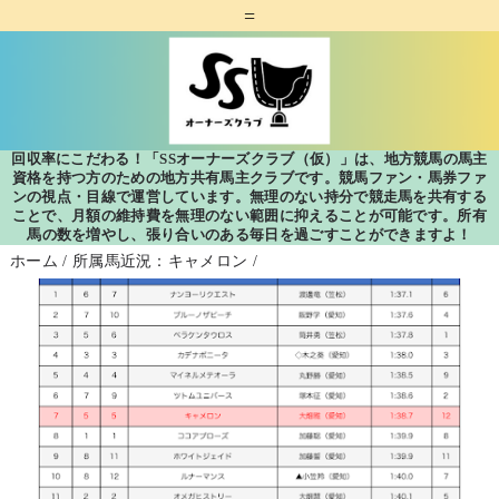
=
回収率にこだわる！「SSオーナーズクラブ（仮）」は、地方競馬の馬主
資格を持つ方のための地方共有馬主クラブです。競馬ファン・馬券ファ
ンの視点・目線で運営しています。無理のない持分で競走馬を共有する
ことで、月額の維持費を無理のない範囲に抑えることが可能です。所有
馬の数を増やし、張り合いのある毎日を過ごすことができますよ！
ホーム
/
所属馬近況：キャメロン
/