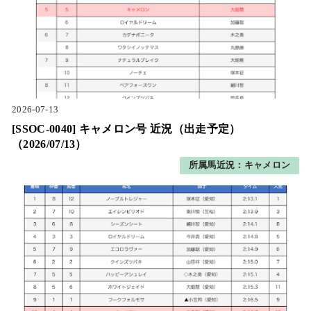
2026-07-13
[SSOC-0040] キャメロン号 近況（出走予定）
（2026/07/13）
所属馬近況：キャメロン