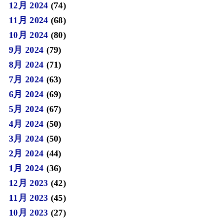
12月 2024
(74)
11月 2024
(68)
10月 2024
(80)
9月 2024
(79)
8月 2024
(71)
7月 2024
(63)
6月 2024
(69)
5月 2024
(67)
4月 2024
(50)
3月 2024
(50)
2月 2024
(44)
1月 2024
(36)
12月 2023
(42)
11月 2023
(45)
10月 2023
(27)