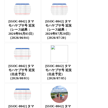
[SSOC-0042] タマ
[SSOC-0042] タマ
モハヤブサ号 近況
モハヤブサ号 近況
（レース結果：
（レース結果：
2026年06月03日）
2026年07月20日）
（2026/06/04）
（2026/07/20）
[SSOC-0042] タマ
[SSOC-0042] タマ
モハヤブサ号 近況
モハヤブサ号 近況
（出走予定）
（出走予定）
（2026/08/03）
（2026/07/05）
[SSOC-0042] タマ
[SSOC-0042] タマ