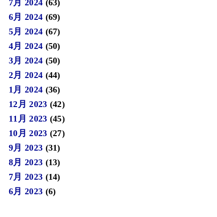
7月 2024
(63)
6月 2024
(69)
5月 2024
(67)
4月 2024
(50)
3月 2024
(50)
2月 2024
(44)
1月 2024
(36)
12月 2023
(42)
11月 2023
(45)
10月 2023
(27)
9月 2023
(31)
8月 2023
(13)
7月 2023
(14)
6月 2023
(6)