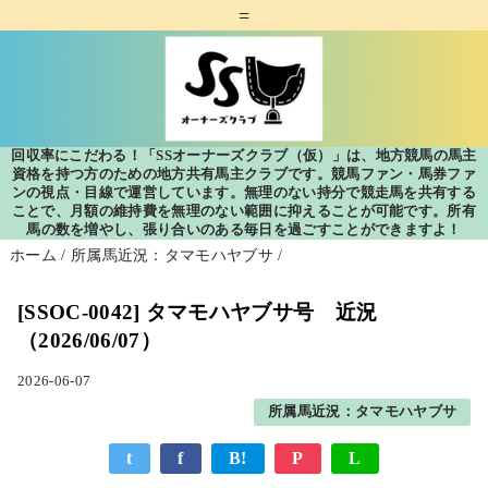
=
回収率にこだわる！「SSオーナーズクラブ（仮）」は、地方競馬の馬主
資格を持つ方のための地方共有馬主クラブです。競馬ファン・馬券ファ
ンの視点・目線で運営しています。無理のない持分で競走馬を共有する
ことで、月額の維持費を無理のない範囲に抑えることが可能です。所有
馬の数を増やし、張り合いのある毎日を過ごすことができますよ！
ホーム
/
所属馬近況：タマモハヤブサ
/
[SSOC-0042] タマモハヤブサ号 近況
（2026/06/07）
2026-06-07
所属馬近況：タマモハヤブサ
t
f
B!
P
L