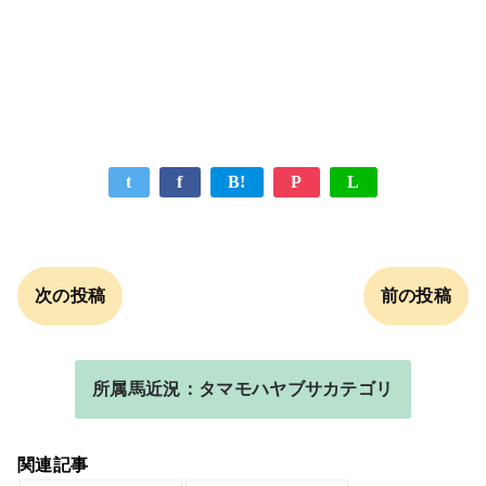
t
f
B!
P
L
次の投稿
前の投稿
所属馬近況：タマモハヤブサカテゴリ
関連記事