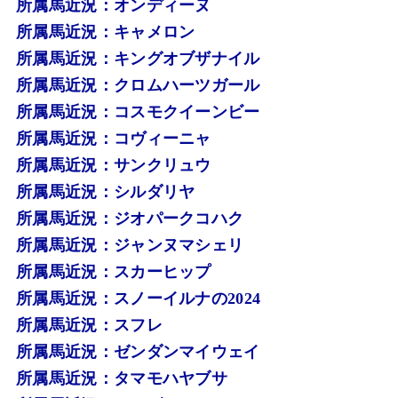
所属馬近況：オンディーヌ
所属馬近況：キャメロン
所属馬近況：キングオブザナイル
所属馬近況：クロムハーツガール
所属馬近況：コスモクイーンビー
所属馬近況：コヴィーニャ
所属馬近況：サンクリュウ
所属馬近況：シルダリヤ
所属馬近況：ジオパークコハク
所属馬近況：ジャンヌマシェリ
所属馬近況：スカーヒップ
所属馬近況：スノーイルナの2024
所属馬近況：スフレ
所属馬近況：ゼンダンマイウェイ
所属馬近況：タマモハヤブサ