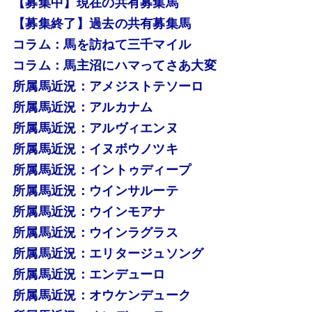
【募集中】現在の共有募集馬
【募集終了】過去の共有募集馬
コラム：馬を訪ねて三千マイル
コラム：馬主沼にハマってさあ大変
所属馬近況：アメジストテソーロ
所属馬近況：アルカナム
所属馬近況：アルヴィエンヌ
所属馬近況：イヌボウノツキ
所属馬近況：イントゥディープ
所属馬近況：ウインサルーテ
所属馬近況：ウインモアナ
所属馬近況：ウインラグラス
所属馬近況：エリタージュソング
所属馬近況：エンデューロ
所属馬近況：オウケンデューク