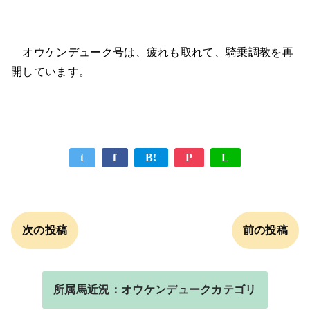
オウケンデューク号は、疲れも取れて、騎乗調教を再
開しています。
t
f
B!
P
L
次の投稿
前の投稿
所属馬近況：オウケンデュークカテゴリ