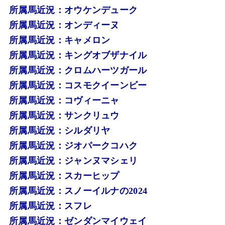
所属馬近況：オウケンデューク
所属馬近況：オンディーヌ
所属馬近況：キャメロン
所属馬近況：キングオブザナイル
所属馬近況：クロムハーツガール
所属馬近況：コスモクイーンビー
所属馬近況：コヴィーニャ
所属馬近況：サンクリュウ
所属馬近況：シルダリヤ
所属馬近況：ジオパークコハク
所属馬近況：ジャンヌマシェリ
所属馬近況：スカーヒップ
所属馬近況：スノーイルナの2024
所属馬近況：スフレ
所属馬近況：ゼンダンマイウェイ