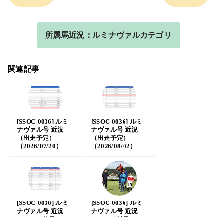
所属馬近況：ルミナヴァルカテゴリ
関連記事
[SSOC-0036] ルミ
[SSOC-0036] ルミ
ナヴァル号 近況
ナヴァル号 近況
（出走予定）
（出走予定）
（2026/07/20）
（2026/08/02）
[SSOC-0036] ルミ
[SSOC-0036] ルミ
ナヴァル号 近況
ナヴァル号 近況