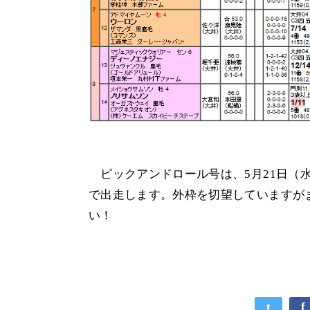
ピックアンドロール号は、5月21日（水
で出走します。外枠を切望していますが
い！
t
f