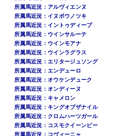
所属馬近況：アルヴィエンヌ
所属馬近況：イヌボウノツキ
所属馬近況：イントゥディープ
所属馬近況：ウインサルーテ
所属馬近況：ウインモアナ
所属馬近況：ウインラグラス
所属馬近況：エリタージュソング
所属馬近況：エンデューロ
所属馬近況：オウケンデューク
所属馬近況：オンディーヌ
所属馬近況：キャメロン
所属馬近況：キングオブザナイル
所属馬近況：クロムハーツガール
所属馬近況：コスモクイーンビー
所属馬近況：コヴィーニャ