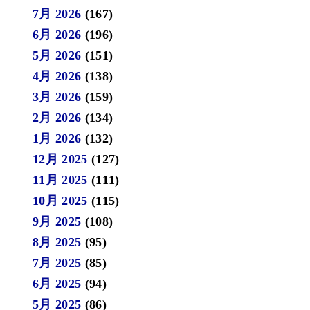
7月 2026
(167)
6月 2026
(196)
5月 2026
(151)
4月 2026
(138)
3月 2026
(159)
2月 2026
(134)
1月 2026
(132)
12月 2025
(127)
11月 2025
(111)
10月 2025
(115)
9月 2025
(108)
8月 2025
(95)
7月 2025
(85)
6月 2025
(94)
5月 2025
(86)