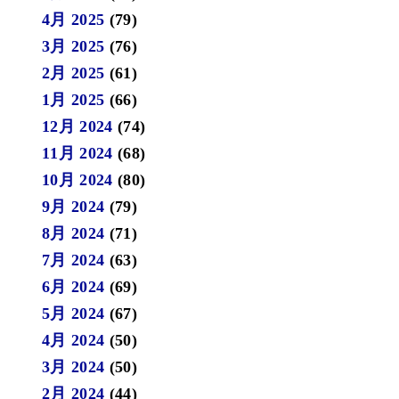
4月 2025
(79)
3月 2025
(76)
2月 2025
(61)
1月 2025
(66)
12月 2024
(74)
11月 2024
(68)
10月 2024
(80)
9月 2024
(79)
8月 2024
(71)
7月 2024
(63)
6月 2024
(69)
5月 2024
(67)
4月 2024
(50)
3月 2024
(50)
2月 2024
(44)