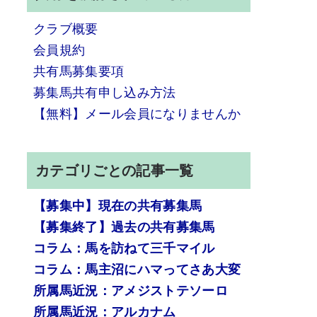
クラブ概要
会員規約
共有馬募集要項
募集馬共有申し込み方法
【無料】メール会員になりませんか
カテゴリごとの記事一覧
【募集中】現在の共有募集馬
【募集終了】過去の共有募集馬
コラム：馬を訪ねて三千マイル
コラム：馬主沼にハマってさあ大変
所属馬近況：アメジストテソーロ
所属馬近況：アルカナム