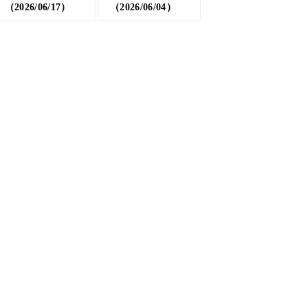
（2026/06/17）
（2026/06/04）