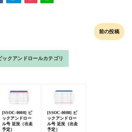
前の投稿
ピックアンドロールカテゴリ
[SSOC-0008] ピ
[SSOC-0008] ピ
ックアンドロー
ックアンドロー
ル号 近況（出走
ル号 近況（出走
予定）
予定）