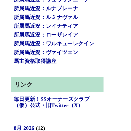
所属馬近況：ルナプレーナ
所属馬近況：ルミナヴァル
所属馬近況：レイナティア
所属馬近況：ローザレイア
所属馬近況：ワルキューレクイン
所属馬近況：ヴァイツェン
馬主資格取得講座
リンク
毎日更新！SSオーナーズクラブ
（仮）公式・旧Twitter（X）
8月 2026
(12)