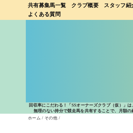
共有募集馬一覧
クラブ概要
スタッフ紹
よくある質問
回収率にこだわる！「SSオーナーズクラブ（仮）」
無理のない持分で競走馬を共有することで、月額の
ホーム
/
その他
/