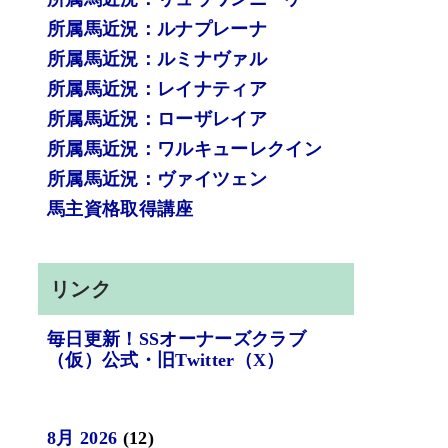
所属馬近況：ルナプレーナ
所属馬近況：ルミナヴァル
所属馬近況：レイナティア
所属馬近況：ローザレイア
所属馬近況：ワルキューレクイン
所属馬近況：ヴァイツェン
馬主資格取得講座
リンク
毎日更新！SSオーナーズクラブ
（仮）公式・旧Twitter（X）
8月 2026
(12)