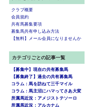
クラブ概要
会員規約
共有馬募集要項
募集馬共有申し込み方法
【無料】メール会員になりませんか
カテゴリごとの記事一覧
【募集中】現在の共有募集馬
【募集終了】過去の共有募集馬
コラム：馬を訪ねて三千マイル
コラム：馬主沼にハマってさあ大変
所属馬近況：アメジストテソーロ
所属馬近況：アルカナム