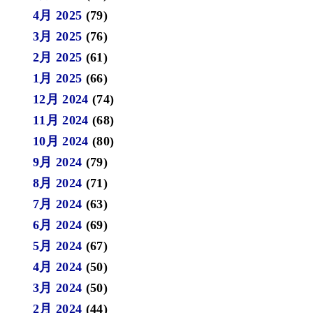
4月 2025
(79)
3月 2025
(76)
2月 2025
(61)
1月 2025
(66)
12月 2024
(74)
11月 2024
(68)
10月 2024
(80)
9月 2024
(79)
8月 2024
(71)
7月 2024
(63)
6月 2024
(69)
5月 2024
(67)
4月 2024
(50)
3月 2024
(50)
2月 2024
(44)