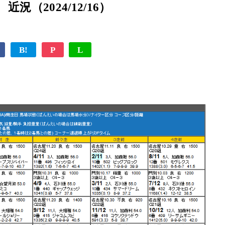
況（2024/12/16）
B!
P
L