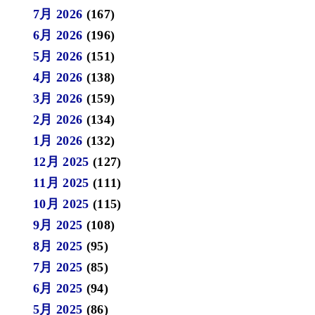
7月 2026
(167)
6月 2026
(196)
5月 2026
(151)
4月 2026
(138)
3月 2026
(159)
2月 2026
(134)
1月 2026
(132)
12月 2025
(127)
11月 2025
(111)
10月 2025
(115)
9月 2025
(108)
8月 2025
(95)
7月 2025
(85)
6月 2025
(94)
5月 2025
(86)