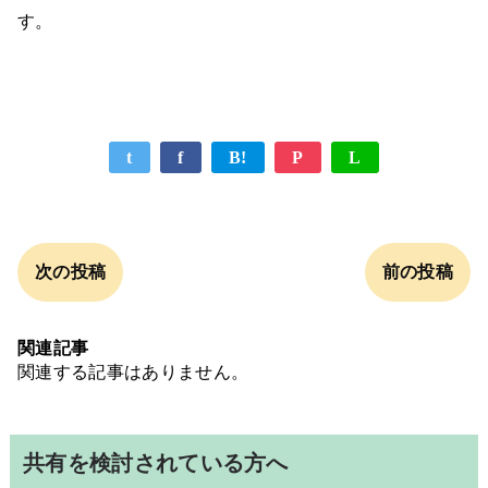
す。
t
f
B!
P
L
次の投稿
前の投稿
関連記事
関連する記事はありません。
共有を検討されている方へ