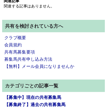
関連記事
関連する記事はありません。
共有を検討されている方へ
クラブ概要
会員規約
共有馬募集要項
募集馬共有申し込み方法
【無料】メール会員になりませんか
カテゴリごとの記事一覧
【募集中】現在の共有募集馬
【募集終了】過去の共有募集馬