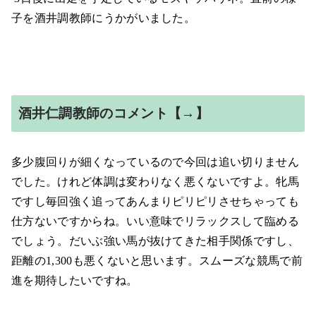
子を酒井調教師にうかがいました。
酒井仁調教師のコメント【→】
多少腹回りが細くなっているので今回は追い切りません
でした。けれど体調は変わりなく悪くないですよ。牝馬
ですし毎回強く追ってあんまりピリピリさせちゃっても
仕方ないですからね。いい意味でリラックスして臨める
でしょう。だいぶ強い馬が抜けてきた相手関係ですし、
距離の1,300も悪くないと思います。スムーズな競馬で前
進を期待したいですね。