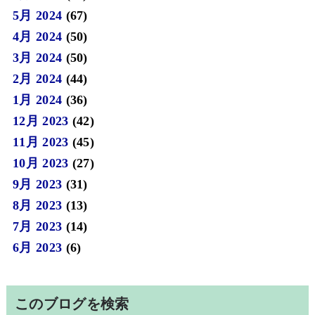
5月 2024
(67)
4月 2024
(50)
3月 2024
(50)
2月 2024
(44)
1月 2024
(36)
12月 2023
(42)
11月 2023
(45)
10月 2023
(27)
9月 2023
(31)
8月 2023
(13)
7月 2023
(14)
6月 2023
(6)
このブログを検索