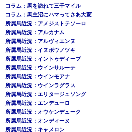
コラム：馬を訪ねて三千マイル
コラム：馬主沼にハマってさあ大変
所属馬近況：アメジストテソーロ
所属馬近況：アルカナム
所属馬近況：アルヴィエンヌ
所属馬近況：イヌボウノツキ
所属馬近況：イントゥディープ
所属馬近況：ウインサルーテ
所属馬近況：ウインモアナ
所属馬近況：ウインラグラス
所属馬近況：エリタージュソング
所属馬近況：エンデューロ
所属馬近況：オウケンデューク
所属馬近況：オンディーヌ
所属馬近況：キャメロン