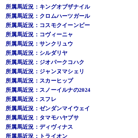
所属馬近況：キングオブザナイル
所属馬近況：クロムハーツガール
所属馬近況：コスモクイーンビー
所属馬近況：コヴィーニャ
所属馬近況：サンクリュウ
所属馬近況：シルダリヤ
所属馬近況：ジオパークコハク
所属馬近況：ジャンヌマシェリ
所属馬近況：スカーヒップ
所属馬近況：スノーイルナの2024
所属馬近況：スフレ
所属馬近況：ゼンダンマイウェイ
所属馬近況：タマモハヤブサ
所属馬近況：ディヴィナス
所属馬近況：トライオン