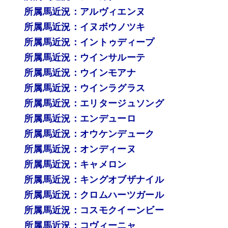
所属馬近況：アルヴィエンヌ
所属馬近況：イヌボウノツキ
所属馬近況：イントゥディープ
所属馬近況：ウインサルーテ
所属馬近況：ウインモアナ
所属馬近況：ウインラグラス
所属馬近況：エリタージュソング
所属馬近況：エンデューロ
所属馬近況：オウケンデューク
所属馬近況：オンディーヌ
所属馬近況：キャメロン
所属馬近況：キングオブザナイル
所属馬近況：クロムハーツガール
所属馬近況：コスモクイーンビー
所属馬近況：コヴィーニャ