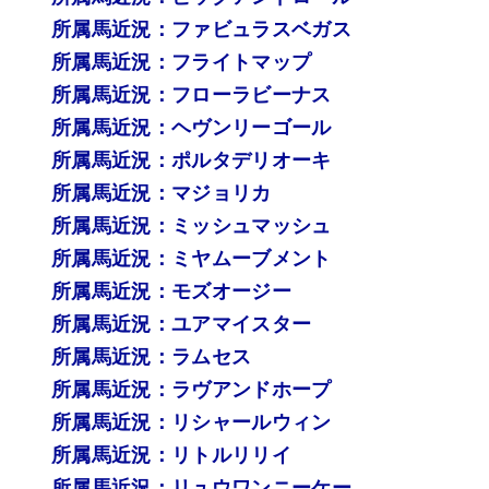
所属馬近況：ファビュラスベガス
所属馬近況：フライトマップ
所属馬近況：フローラビーナス
所属馬近況：ヘヴンリーゴール
所属馬近況：ポルタデリオーキ
所属馬近況：マジョリカ
所属馬近況：ミッシュマッシュ
所属馬近況：ミヤムーブメント
所属馬近況：モズオージー
所属馬近況：ユアマイスター
所属馬近況：ラムセス
所属馬近況：ラヴアンドホープ
所属馬近況：リシャールウィン
所属馬近況：リトルリリイ
所属馬近況：リュウワンニーケー