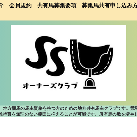
介
会員規約
共有馬募集要項
募集馬共有申し込み
は、地方競馬の馬主資格を持つ方のための地方共有馬主クラブです。競
維持費を無理のない範囲に抑えることが可能です。所有馬の数を増や