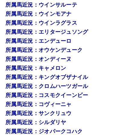
所属馬近況：ウインサルーテ
所属馬近況：ウインモアナ
所属馬近況：ウインラグラス
所属馬近況：エリタージュソング
所属馬近況：エンデューロ
所属馬近況：オウケンデューク
所属馬近況：オンディーヌ
所属馬近況：キャメロン
所属馬近況：キングオブザナイル
所属馬近況：クロムハーツガール
所属馬近況：コスモクイーンビー
所属馬近況：コヴィーニャ
所属馬近況：サンクリュウ
所属馬近況：シルダリヤ
所属馬近況：ジオパークコハク