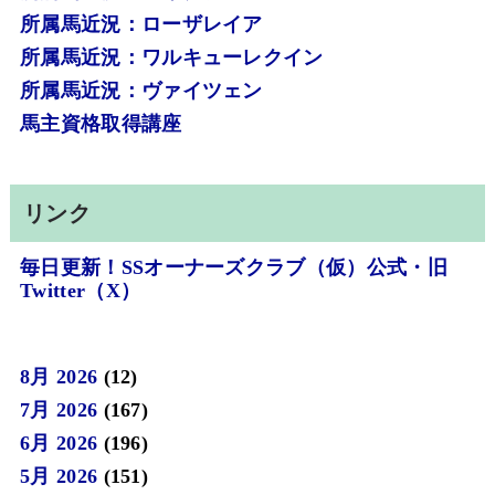
所属馬近況：ローザレイア
所属馬近況：ワルキューレクイン
所属馬近況：ヴァイツェン
馬主資格取得講座
リンク
毎日更新！SSオーナーズクラブ（仮）公式・旧
Twitter（X）
8月 2026
(12)
7月 2026
(167)
6月 2026
(196)
5月 2026
(151)