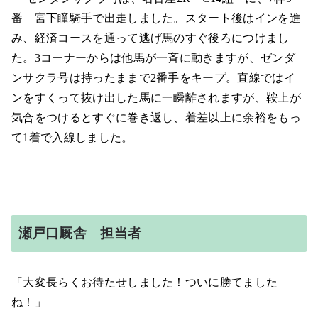
番 宮下瞳騎手で出走しました。スタート後はインを進
み、経済コースを通って逃げ馬のすぐ後ろにつけまし
た。3コーナーからは他馬が一斉に動きますが、ゼンダ
ンサクラ号は持ったままで2番手をキープ。直線ではイ
ンをすくって抜け出した馬に一瞬離されますが、鞍上が
気合をつけるとすぐに巻き返し、着差以上に余裕をもっ
て1着で入線しました。
瀬戸口厩舎 担当者
「大変長らくお待たせしました！ついに勝てました
ね！」